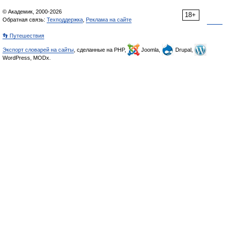
© Академик, 2000-2026
18+
Обратная связь:
Техподдержка
,
Реклама на сайте
👣 Путешествия
Экспорт словарей на сайты
, сделанные на PHP,
Joomla,
Drupal,
WordPress, MODx.