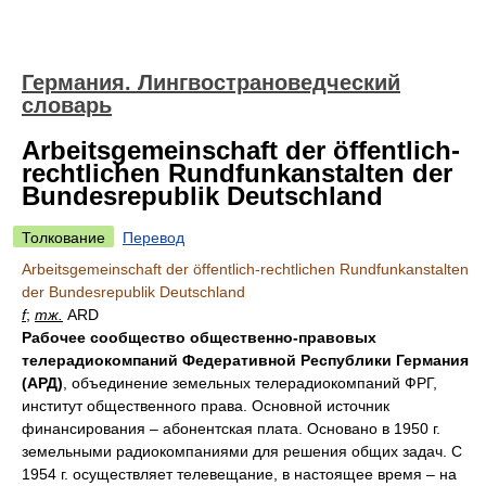
Германия. Лингвострановедческий
словарь
Arbeitsgemeinschaft der öffentlich-
rechtlichen Rundfunkanstalten der
Bundesrepublik Deutschland
Толкование
Перевод
Arbeitsgemeinschaft der öffentlich-rechtlichen Rundfunkanstalten
der Bundesrepublik Deutschland
f
;
тж.
ARD
Рабочее сообщество общественно-правовых
телерадиокомпаний Федеративной Республики Германия
(АРД)
, объединение земельных телерадиокомпаний ФРГ,
институт общественного права. Основной источник
финансирования – абонентская плата. Основано в 1950 г.
земельными радиокомпаниями для решения общих задач. С
1954 г. осуществляет телевещание, в настоящее время – на