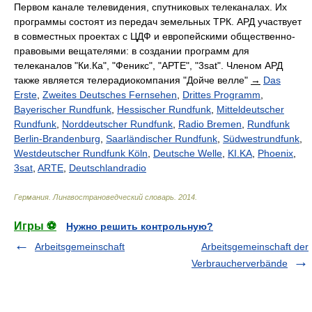
Первом канале телевидения, спутниковых телеканалах. Их
программы состоят из передач земельных ТРК. АРД участвует
в совместных проектах с ЦДФ и европейскими общественно-
правовыми вещателями: в создании программ для
телеканалов "Ки.Ка", "Феникс", "АРТЕ", "3sat". Членом АРД
также является телерадиокомпания "Дойче велле"
→
Das
Erste
,
Zweites Deutsches Fernsehen
,
Drittes Programm
,
Bayerischer Rundfunk
,
Hessischer Rundfunk
,
Mitteldeutscher
Rundfunk
,
Norddeutscher Rundfunk
,
Radio Bremen
,
Rundfunk
Berlin-Brandenburg
,
Saarländischer Rundfunk
,
Südwestrundfunk
,
Westdeutscher Rundfunk Köln
,
Deutsche Welle
,
KI.KA
,
Phoenix
,
3sat
,
ARTE
,
Deutschlandradio
Германия. Лингвострановедческий словарь
.
2014
.
Игры ⚽
Нужно решить контрольную?
Arbeitsgemeinschaft
Arbeitsgemeinschaft der
Verbraucherverbände